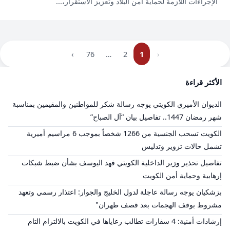
الإجراءات اللازمة لحماية أمن البلاد وتعزيز الاستقرار،...
›
76
…
2
1
‹
الأكثر قراءة
​الديوان الأميري الكويتي يوجه رسالة شكر للمواطنين والمقيمين بمناسبة
شهر رمضان 1447.. تفاصيل بيان “آل الصباح”
الكويت تسحب الجنسية من 1266 شخصاً بموجب 6 مراسيم أميرية
تشمل حالات تزوير وتدليس
تفاصيل تحذير وزير الداخلية الكويتي فهد اليوسف بشأن ضبط شبكات
إرهابية وحماية أمن الكويت
بزشكيان يوجه رسالة عاجلة لدول الخليج والجوار: اعتذار رسمي وتعهد
مشروط بوقف الهجمات بعد قصف طهران"
إرشادات أمنية: 4 سفارات تطالب رعاياها في الكويت بالالتزام التام