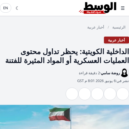
☾
☰
EN
الرئيسية
أخبار عربية
/
أخبار عربية
​الداخلية الكويتية: يحظر تداول محتوى
العمليات العسكرية أو المواد المثيرة للفتنة
روضة سامي
2 دقيقة قراءة
نشر في:
6 يونيو, 2026 8:01 م GST