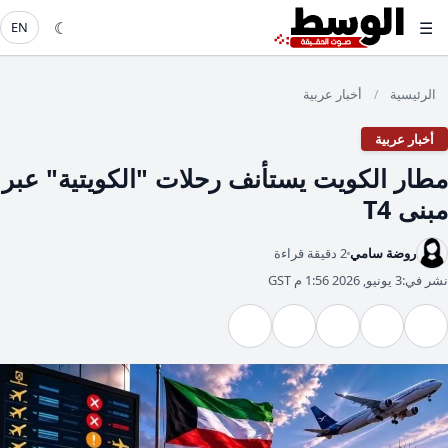
☾
☰
EN
الرئيسية
أخبار عربية
/
أخبار عربية
​مطار الكويت يستأنف رحلات "الكويتية" عبر
مبنى T4
روضة سامي
2 دقيقة قراءة
نشر في:
3 يونيو, 2026 1:56 م GST