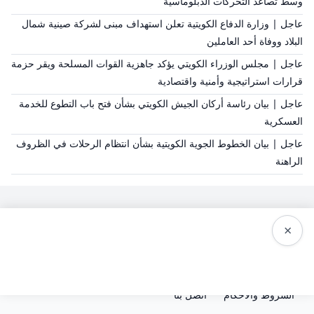
وسط تصاعد التحركات الدبلوماسية
عاجل | وزارة الدفاع الكويتية تعلن استهداف مبنى لشركة صينية شمال
البلاد ووفاة أحد العاملين
عاجل | مجلس الوزراء الكويتي يؤكد جاهزية القوات المسلحة ويقر حزمة
قرارات استراتيجية وأمنية واقتصادية
عاجل | بيان رئاسة أركان الجيش الكويتي بشأن فتح باب التطوع للخدمة
العسكرية
عاجل | بيان الخطوط الجوية الكويتية بشأن انتظام الرحلات في الظروف
الراهنة
×
سياسة النشر
من نحن
سياسة الخصوصية
الشروط والاحكام
اتصل بنا