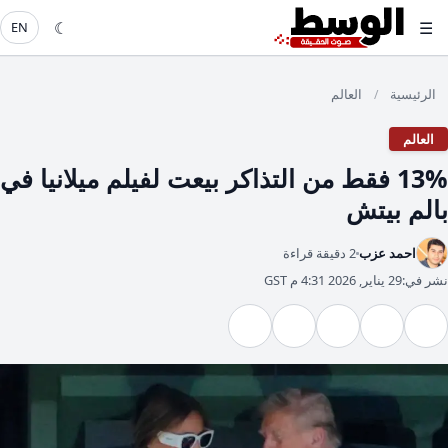
☾
☰
EN
الرئيسية
العالم
/
العالم
13% فقط من التذاكر بيعت لفيلم ميلانيا في
بالم بيتش
احمد عزب
2 دقيقة قراءة
نشر في:
29 يناير, 2026 4:31 م GST