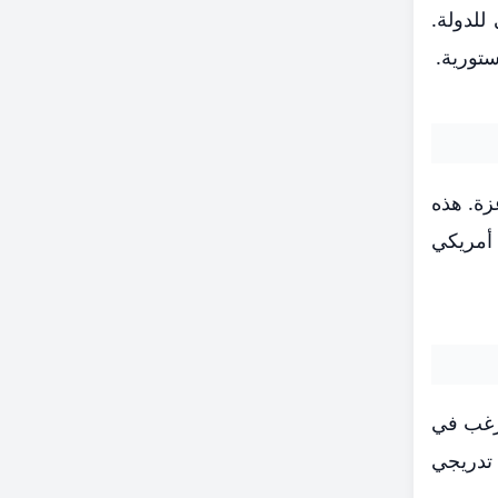
للدولة.
تورية.
زة. هذه
 أمريكي
ترغب في
 تدريجي