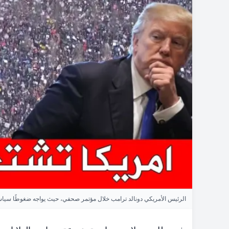
الرئيس الأمريكي دونالد ترامب خلال مؤتمر صحفي، حيث يواجه ضغوطًا سياسي