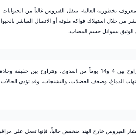
روف بخطورته العالية، ينتقل الفيروس غالباً من الحيوانات ا
شر من خلال استهلاك فواكه ملوثة أو الاتصال المباشر بالحيوا
ل الوثيق بسوائل جسم المصاب.
تظهر أعراض الإصابة بفيروس نيباه في فترة تتراوح بين 4 و14 يوماً من العدوى، وتتراوح بين خف
لتهاب الدماغ، وضعف العضلات، والتشنجات، وقد تؤدي الحالات 
شار الفيروس خارج الهند منخفض حالياً، فإنها تعمل على مراقب