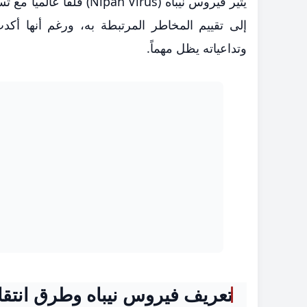
يثير فيروس نيباه (Virus
إلى تقييم المخاطر المرتبطة به، ورغم أنها أكدت
وتداعياته يظل مهماً.
تعريف فيروس نيباه وطرق انتقا