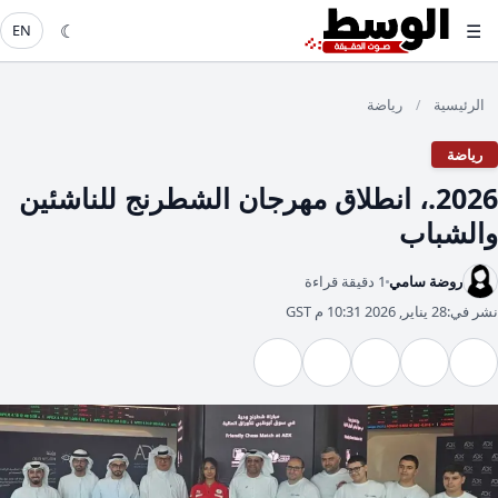
☾
☰
EN
الرئيسية
رياضة
/
رياضة
2026.، انطلاق مهرجان الشطرنج للناشئين
والشباب
روضة سامي
1 دقيقة قراءة
نشر في:
28 يناير, 2026 10:31 م GST