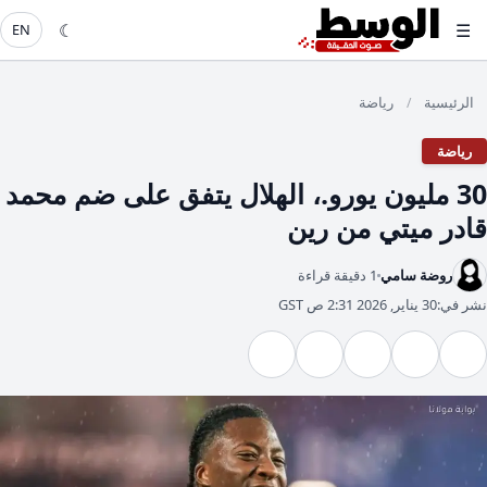
☾
☰
EN
الرئيسية
رياضة
/
رياضة
30 مليون يورو.، الهلال يتفق على ضم محمد
قادر ميتي من رين
روضة سامي
1 دقيقة قراءة
نشر في:
30 يناير, 2026 2:31 ص GST