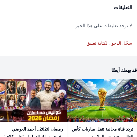
التعليقات
لا توجد تعليقات على هذا الخبر
سجّل الدخول لكتابة تعليق
قد يهمك أيضًا
تردد قناة مجانية تنقل مباريات كأس
رمضان 2026.. أحمد العوضي
العالم يبحث عنه الملايين
يخوض سباق الدراما بـ"علي كلاي"