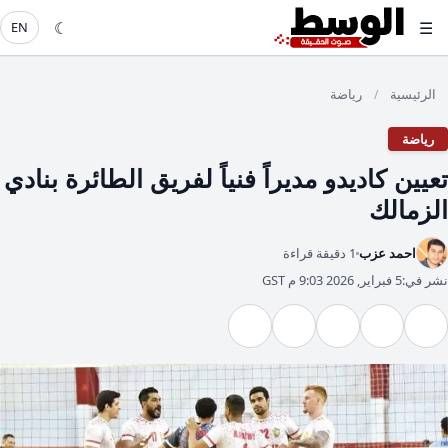
☾
☰
EN
الرئيسية
رياضة
/
رياضة
تعيين كاديدو مديراً فنياً لفريق الطائرة بنادي
الزمالك
احمد عزب
1 دقيقة قراءة
نشر في:
5 فبراير, 2026 9:03 م GST