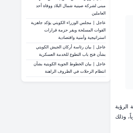
مبنى لشركة صينية شمال البلاد ووفاة أحد
العاملين
عاجل | مجلس الوزراء الكويتي يؤكد جاهزية
القوات المسلحة ويقر حزمة قرارات
استراتيجية وأمنية واقتصادية
عاجل | بيان رئاسة أركان الجيش الكويتي
بشأن فتح باب التطوع للخدمة العسكرية
عاجل | بيان الخطوط الجوية الكويتية بشأن
انتظام الرحلات في الظروف الراهنة
 الرؤية
 18 فبراير 2026، هو أول أيام شهر رمضان المبارك لعام 1447 هجرياً، وذلك