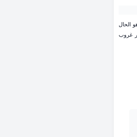
و الحال
ور غروب