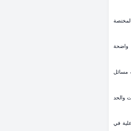
المختصة
 واضحة
ة مسائل
ت والحد
علية في