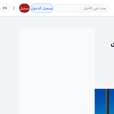
☾
تسجيل الدخول
تسجيل
EN
ى