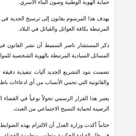
حماية الهوية الوطنية وصون البناء الأسري.
​يهدف هذا المرسوم بقانون إلى ترسيخ الجدية في ط
المرتبطة بكافة العوائل والقبائل في البلاد.
​ذكر المستشار ناصر السميط أن نشر القانون في
المسائل السيادية المرتبطة بالهوية الشخصية للموا
​تضمنت بنود التشريع الجديد آليات تنفيذية دق
والقانونية التي تحمي الأنساب من أي ادعاءات باطل
​يعتبر هذا القرار الرسمي تحولاً نوعياً في القضاء 
الرصينة لحماية النسيج الاجتماعي من العبث.
​ختاماً أكدت وزارة العدل أن الالتزام بهذه الضوابط
في ظل القيادة الحكيمة وتطوير منظومة القضاء.