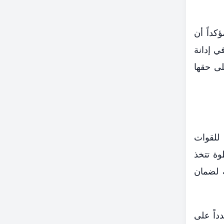
كداً أن
ي إدانة
لى حقها
 للقوات
وة تتخذ
ة لضمان
داً على