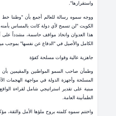
واستقرارها".
​ووجه سموه رسالة للعالم أجمع بأن "وطننا خط أ
الكويت "لن تسمح لأي دولة كانت بالمساس بأمنه أ
هذا العدوان واتخاذ مواقف حاسمة، مشدداً على أ
الكامل والأصيل في "الدفاع عن نفسها" بموجب ميثاق
​جاهزية عالية وقوات مسلحة كفؤة
وطمأن صاحب السمو المواطنين والمقيمين بأن الأو
المسلحة وأجهزة الدولة في مواجهة الهجمات الآث
مبنية على تقدير استراتيجي شامل لقراءة الواقع
الطمأنينة العامة.
​واختتم سموه كلمته بروح ملؤها الأمل والثقة، مؤكد