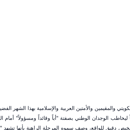
تي والمقيمين والأمتين العربية والإسلامية بهذا الشهر الفضيل،
ليخاطب الوجدان الوطني بصفتة "أباً وقائداً ومسؤولاً" أمام ال
خيص دقيق للواقع، وصف سموه المرحلة الراهنة بأنها تشهد 