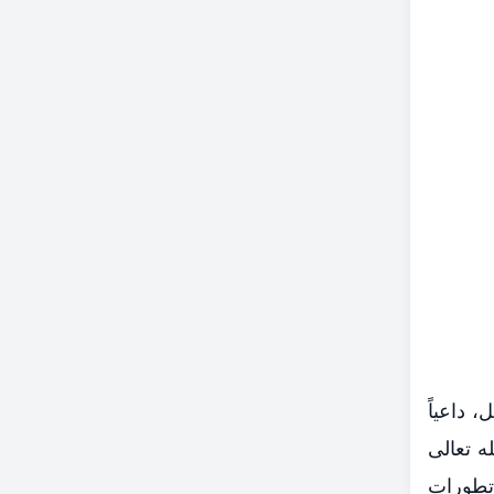
 داعياً
له تعالى
"تطورات