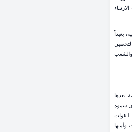
لارتقاء
 بعيداً
لتحصين
 والشعب
ة نعدها
دان سموه
 القوات
 وأمنها