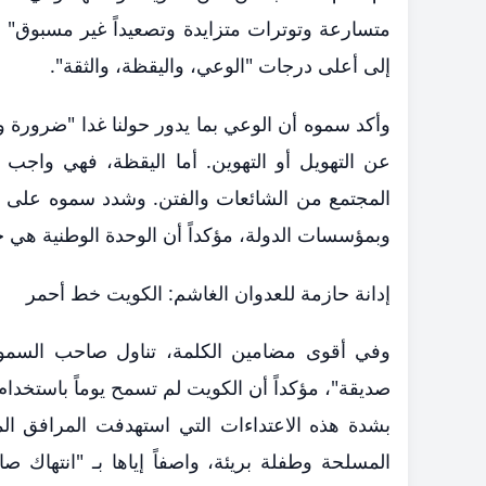
متسارعة وتوترات متزايدة وتصعيداً غير مسبوق" 
إلى أعلى درجات "الوعي، واليقظة، والثقة".
​وأكد سموه أن الوعي بما يدور حولنا غدا "ضرورة و
عن التهويل أو التهوين. أما اليقظة، فهي وا
المجتمع من الشائعات والفتن. وشدد سموه على أن
وبمؤسسات الدولة، مؤكداً أن الوحدة الوطنية هي خ
​إدانة حازمة للعدوان الغاشم: الكويت خط أحمر
وفي أقوى مضامين الكلمة، تناول صاحب السمو ال
صديقة"، مؤكداً أن الكويت لم تسمح يوماً باستخدام أ
بشدة هذه الاعتداءات التي استهدفت المرافق الم
المسلحة وطفلة بريئة، واصفاً إياها بـ "انتهاك ص