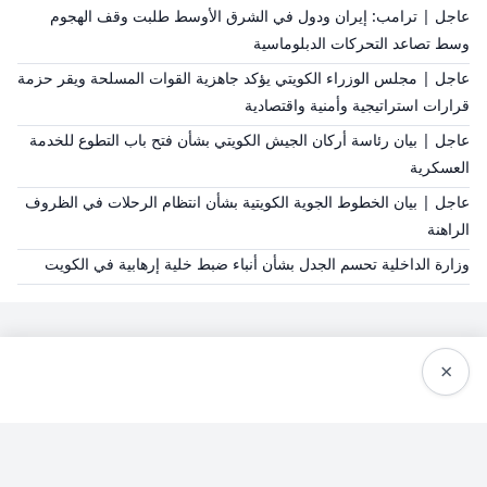
عاجل | ترامب: إيران ودول في الشرق الأوسط طلبت وقف الهجوم
وسط تصاعد التحركات الدبلوماسية
عاجل | مجلس الوزراء الكويتي يؤكد جاهزية القوات المسلحة ويقر حزمة
قرارات استراتيجية وأمنية واقتصادية
عاجل | بيان رئاسة أركان الجيش الكويتي بشأن فتح باب التطوع للخدمة
العسكرية
عاجل | بيان الخطوط الجوية الكويتية بشأن انتظام الرحلات في الظروف
الراهنة
وزارة الداخلية تحسم الجدل بشأن أنباء ضبط خلية إرهابية في الكويت
×
سياسة النشر
من نحن
سياسة الخصوصية
الشروط والاحكام
اتصل بنا