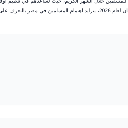
 للمسلمين خلال الشهر الكريم، حيث تساعدهم في تنظيم أوقا
السحور والإفطار والصلاة، ومع اقتراب شهر رمضان لعام 2026، يتزايد اهتمام المسلمين في مصر بال