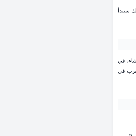
 يوم الخميس الموافق 19 فبراير، وبذلك سيبدأ
شاء، في
ا سيُرفع أذان المغرب في