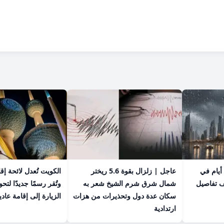
عاجل | أمطار تستمر 4 أيام في
عاجل | زلزال بقوة 5.6 ريختر
الكويت تُعدل لائحة إق
ف تفاصيل
شمال شرق شرم الشيخ شعر به
وتُقر رسمًا جديدًا لت
سكان عدة دول وتحذيرات من هزات
الزيارة إلى إقامة عادي
ارتدادية