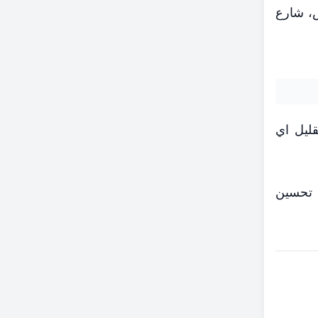
الكورنيش، شارع
قليل اي
ي تحسين