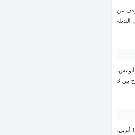
1 فبراير، حيث سيتم التوقف عن
لبديلة
ه الفترة، ستقوم الهيئة بتشغيل 153 مركبة بديلة تشمل 90 ميني باص و48 ميكروباص بالإضافة إلى 15 أتوبيس،
ستعمل هذه المركبات عبر طرق محددة معتمدة، لضمان عدم حدوث توقفات غير منظمة، وبمعدل تقاطر يتراوح بين 3
سيتم تنفيذ مرحلة الإيقاف الجزئي من 11 فبراير وتستمر لمدة شهر ونصف، يليها الإيقاف الكلي للمسار بداية من 1 أبريل،