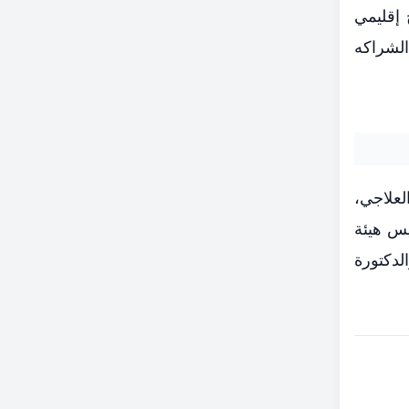
 إقليمي
الشراكه
لعلاجي،
س هيئة
لدكتورة