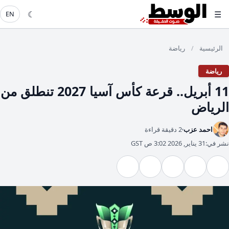
☾
☰
EN
الرئيسية
رياضة
/
رياضة
11 أبريل.. قرعة كأس آسيا 2027 تنطلق من
الرياض
احمد عزب
2 دقيقة قراءة
نشر في:
31 يناير, 2026 3:02 ص GST