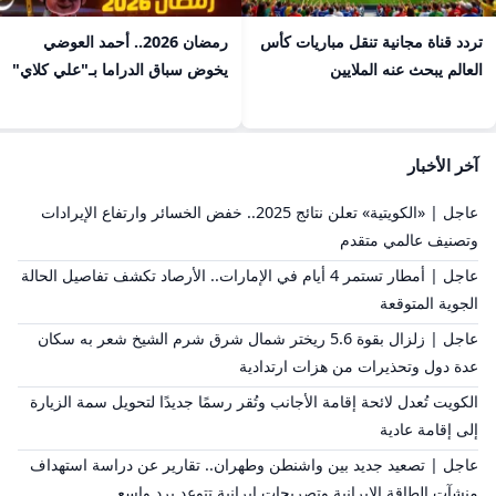
تردد قناة مجانية تنقل مباريات كأس
رمضان 2026.. أحمد العوضي
العالم يبحث عنه الملايين
يخوض سباق الدراما بـ"علي كلاي"
آخر الأخبار
عاجل | «الكويتية» تعلن نتائج 2025.. خفض الخسائر وارتفاع الإيرادات
وتصنيف عالمي متقدم
عاجل | أمطار تستمر 4 أيام في الإمارات.. الأرصاد تكشف تفاصيل الحالة
الجوية المتوقعة
عاجل | زلزال بقوة 5.6 ريختر شمال شرق شرم الشيخ شعر به سكان
عدة دول وتحذيرات من هزات ارتدادية
الكويت تُعدل لائحة إقامة الأجانب وتُقر رسمًا جديدًا لتحويل سمة الزيارة
إلى إقامة عادية
عاجل | تصعيد جديد بين واشنطن وطهران.. تقارير عن دراسة استهداف
منشآت الطاقة الإيرانية وتصريحات إيرانية تتوعد برد واسع