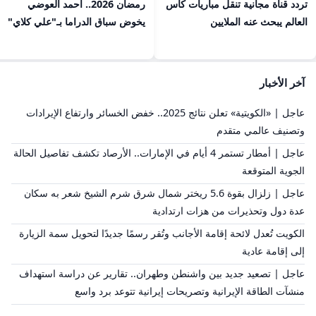
تردد قناة مجانية تنقل مباريات كأس
رمضان 2026.. أحمد العوضي
العالم يبحث عنه الملايين
يخوض سباق الدراما بـ"علي كلاي"
آخر الأخبار
عاجل | «الكويتية» تعلن نتائج 2025.. خفض الخسائر وارتفاع الإيرادات
وتصنيف عالمي متقدم
عاجل | أمطار تستمر 4 أيام في الإمارات.. الأرصاد تكشف تفاصيل الحالة
الجوية المتوقعة
عاجل | زلزال بقوة 5.6 ريختر شمال شرق شرم الشيخ شعر به سكان
عدة دول وتحذيرات من هزات ارتدادية
الكويت تُعدل لائحة إقامة الأجانب وتُقر رسمًا جديدًا لتحويل سمة الزيارة
إلى إقامة عادية
عاجل | تصعيد جديد بين واشنطن وطهران.. تقارير عن دراسة استهداف
منشآت الطاقة الإيرانية وتصريحات إيرانية تتوعد برد واسع