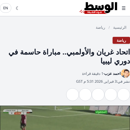
☾
☰
EN
الرئيسية
رياضة
/
رياضة
اتحاد غريان والأولمبي.. مباراة حاسمة في
دوري ليبيا
احمد عزب
1 دقيقة قراءة
نشر في:
3 فبراير, 2026 5:31 م GST