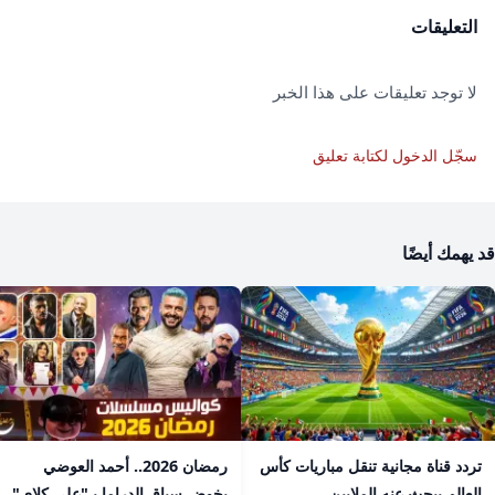
التعليقات
لا توجد تعليقات على هذا الخبر
سجّل الدخول لكتابة تعليق
قد يهمك أيضًا
تردد قناة مجانية تنقل مباريات كأس
رمضان 2026.. أحمد العوضي
العالم يبحث عنه الملايين
يخوض سباق الدراما بـ"علي كلاي"