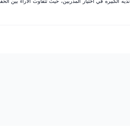
نديه الكبيره في اختيار المدربين، حيث تتفاوت الآراء بين الح