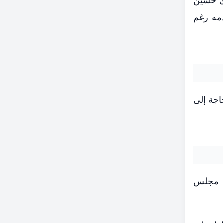
رى حسين
دمه رغم
اجة إلى
يد مجلس