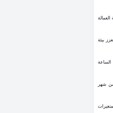
العمالة
زز بيئة
 الساعة
 من شهر
متغيرات