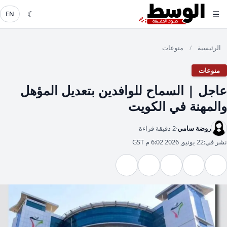
☾
☰
EN
الرئيسية
منوعات
/
منوعات
عاجل | السماح للوافدين بتعديل المؤهل
والمهنة في الكويت
روضة سامي
2 دقيقة قراءة
نشر في:
22 يونيو, 2026 6:02 م GST