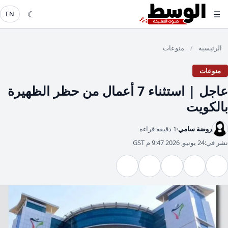
☾
☰
EN
الرئيسية
منوعات
/
منوعات
عاجل | استثناء 7 أعمال من حظر الظهيرة
بالكويت
روضة سامي
1 دقيقة قراءة
نشر في:
24 يونيو, 2026 9:47 م GST