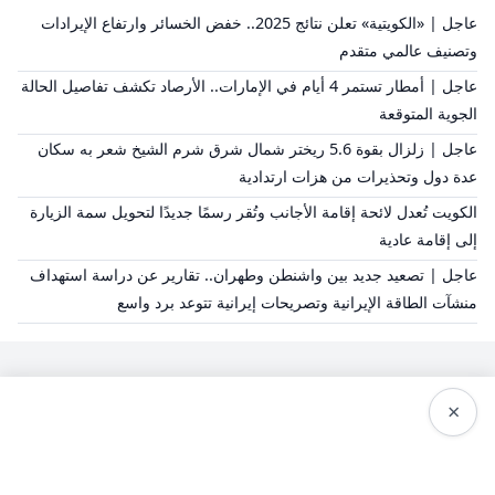
عاجل | «الكويتية» تعلن نتائج 2025.. خفض الخسائر وارتفاع الإيرادات
وتصنيف عالمي متقدم
عاجل | أمطار تستمر 4 أيام في الإمارات.. الأرصاد تكشف تفاصيل الحالة
الجوية المتوقعة
عاجل | زلزال بقوة 5.6 ريختر شمال شرق شرم الشيخ شعر به سكان
عدة دول وتحذيرات من هزات ارتدادية
الكويت تُعدل لائحة إقامة الأجانب وتُقر رسمًا جديدًا لتحويل سمة الزيارة
إلى إقامة عادية
عاجل | تصعيد جديد بين واشنطن وطهران.. تقارير عن دراسة استهداف
منشآت الطاقة الإيرانية وتصريحات إيرانية تتوعد برد واسع
×
سياسة النشر
من نحن
سياسة الخصوصية