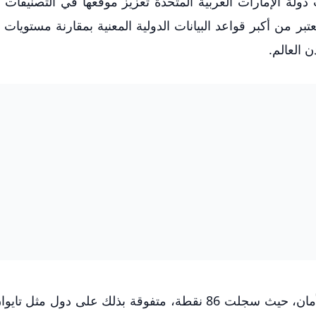
لة الإمارات العربية المتحدة تعزيز موقعها في التصنيفات ال
نتائج موقع "نامبيو" لعام 2026، الذي يعتبر من أكبر قواعد البيانات الدولية المعنية بمقارنة مست
 العالم.
تبوأت الإمارات المرتبة الأولى عالمياً في مؤشر الأمان، حيث سجلت 86 نقطة، متفوقة بذلك على دو