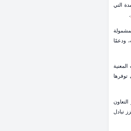
دة التي
.
لمشمولة
 ودعمًا
المعنية
 توفرها
التعاون
ز تبادل