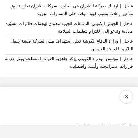
عاجل | ارتباك بحركة الطيران في الخليج.. شركات طيران تعلن تعليق
وتأخير رحلات بسبب قيود مؤقتة على المسارات الجوية
عاجل | الجيش الكويتي: الدفاعات الجوية تتصدى لهجمات طائرات مسيّرة
معادية وتدعو إلى الالتزام بتعليمات السلامة
عاجل | وزارة الدفاع الكويتية تعلن استهداف مبنى لشركة صينية شمال
البلاد ووفاة أحد العاملين
عاجل | مجلس الوزراء الكويتي يؤكد جاهزية القوات المسلحة ويقر حزمة
قرارات استراتيجية وأمنية واقتصادية
×
سياسة النشر
من نحن
سياسة الخصوصية
الشروط والاحكام
اتصل بنا