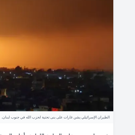
الطيران الإسرائيلي يشن غارات على بنى تحتية لحزب الله في جنوب لبنان.