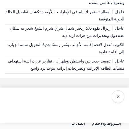
وتصنيف عالمي متقدم
عاجل | أمطار تستمر 4 أيام في الإمارات.. الأرصاد تكشف تفاصيل الحالة
الجوية المتوقعة
عاجل | زلزال بقوة 5.6 ريختر شمال شرق شرم الشيخ شعر به سكان
عدة دول وتحذيرات من هزات ارتدادية
الكويت تُعدل لائحة إقامة الأجانب وتُقر رسمًا جديدًا لتحويل سمة الزيارة
إلى إقامة عادية
عاجل | تصعيد جديد بين واشنطن وطهران.. تقارير عن دراسة استهداف
منشآت الطاقة الإيرانية وتصريحات إيرانية تتوعد برد واسع
×
سياسة النشر
من نحن
سياسة الخصوصية
الشروط والاحكام
اتصل بنا