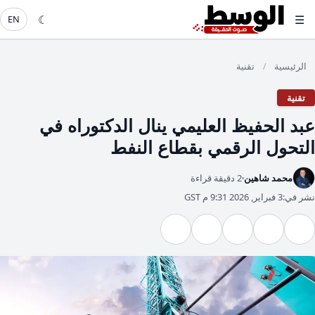
☾
☰
EN
الرئيسية
تقنية
/
تقنية
عبد الحفيظ العليمي ينال الدكتوراه في
التحول الرقمي بقطاع النفط
محمد شاهين
2 دقيقة قراءة
نشر في:
3 فبراير, 2026 9:31 م GST