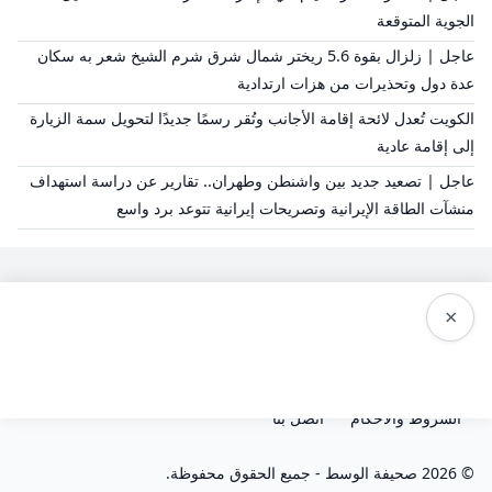
الجوية المتوقعة
عاجل | زلزال بقوة 5.6 ريختر شمال شرق شرم الشيخ شعر به سكان
عدة دول وتحذيرات من هزات ارتدادية
الكويت تُعدل لائحة إقامة الأجانب وتُقر رسمًا جديدًا لتحويل سمة الزيارة
إلى إقامة عادية
عاجل | تصعيد جديد بين واشنطن وطهران.. تقارير عن دراسة استهداف
منشآت الطاقة الإيرانية وتصريحات إيرانية تتوعد برد واسع
×
سياسة النشر
من نحن
سياسة الخصوصية
الشروط والاحكام
اتصل بنا
© 2026 صحيفة الوسط - جميع الحقوق محفوظة.