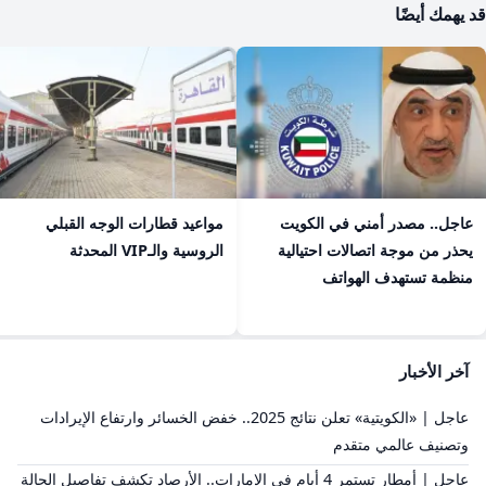
قد يهمك أيضًا
عاجل.. مصدر أمني في الكويت
مواعيد قطارات الوجه القبلي
يحذر من موجة اتصالات احتيالية
الروسية والـVIP المحدثة
منظمة تستهدف الهواتف
آخر الأخبار
عاجل | «الكويتية» تعلن نتائج 2025.. خفض الخسائر وارتفاع الإيرادات
وتصنيف عالمي متقدم
عاجل | أمطار تستمر 4 أيام في الإمارات.. الأرصاد تكشف تفاصيل الحالة