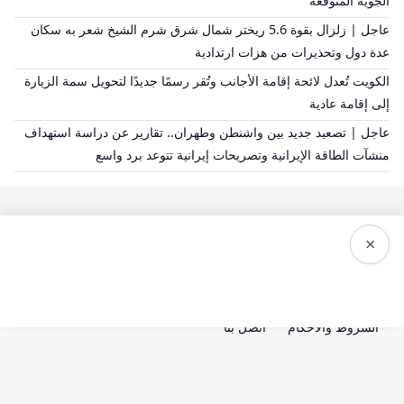
الجوية المتوقعة
عاجل | زلزال بقوة 5.6 ريختر شمال شرق شرم الشيخ شعر به سكان
عدة دول وتحذيرات من هزات ارتدادية
الكويت تُعدل لائحة إقامة الأجانب وتُقر رسمًا جديدًا لتحويل سمة الزيارة
إلى إقامة عادية
عاجل | تصعيد جديد بين واشنطن وطهران.. تقارير عن دراسة استهداف
منشآت الطاقة الإيرانية وتصريحات إيرانية تتوعد برد واسع
×
سياسة النشر
من نحن
سياسة الخصوصية
الشروط والاحكام
اتصل بنا
© 2026 صحيفة الوسط - جميع الحقوق محفوظة.