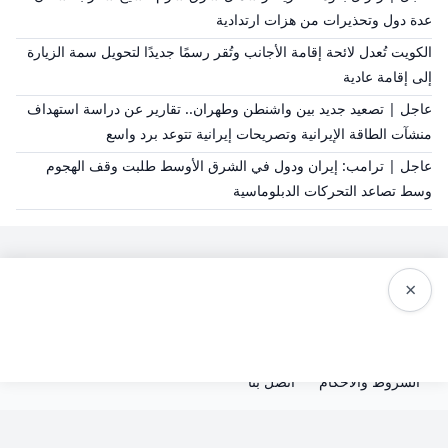
عدة دول وتحذيرات من هزات ارتدادية
الكويت تُعدل لائحة إقامة الأجانب وتُقر رسمًا جديدًا لتحويل سمة الزيارة
إلى إقامة عادية
عاجل | تصعيد جديد بين واشنطن وطهران.. تقارير عن دراسة استهداف
منشآت الطاقة الإيرانية وتصريحات إيرانية تتوعد برد واسع
عاجل | ترامب: إيران ودول في الشرق الأوسط طلبت وقف الهجوم
وسط تصاعد التحركات الدبلوماسية
×
سياسة النشر
من نحن
سياسة الخصوصية
الشروط والاحكام
اتصل بنا
© 2026 صحيفة الوسط - جميع الحقوق محفوظة.