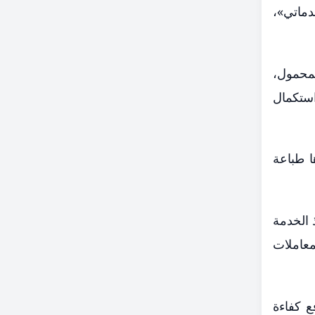
دماتي»،
لمحمول،
استكمال
ا طباعة
ذ الخدمة
معاملات
 كفاءة