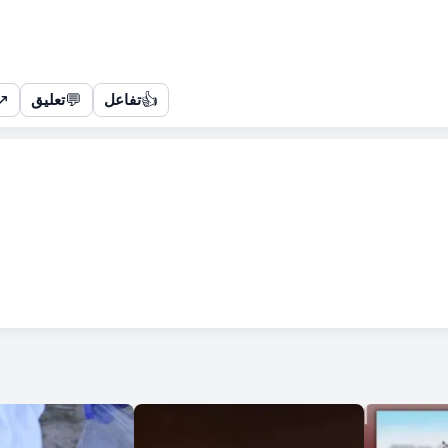
↗
💬
👍
تفاعل
تعليق