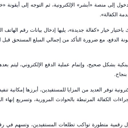
خول إلى منصة «أبشر» الإلكترونية، ثم التوجه إلى أيقونة «خ
مة الكفالة».
اختيار خيار «كفالة جديدة»، يليها إدخال بيانات رقم الهاتف ا
ونة الدفع، مع ضرورة التأكد من إجمالي المبلغ المستحق قبل 
نكية بشكل صحيح، وإتمام عملية الدفع الإلكتروني، ليتم بعده
بنجاح.
ترونية توفر العديد من المزايا للمستفيدين، أبرزها إمكانية تنفي
ت الكفالة المرتبطة بالحوادث المرورية، وتسريع إنهاء ال
ول رقمية متطورة تواكب تطلعات المستفيدين، وتسهم في رفع