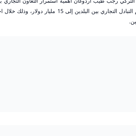
س التركي رجب طيب أردوغان أهمية استمرار التعاون التجاري 
وتركيا، وقد شدد أردوغان على ضرورة زيادة حجم التبادل التجاري بين البلدين إلى 15 مليار
ن.