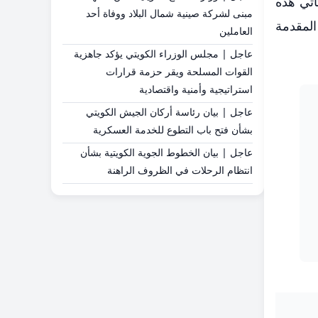
د عن جدول التأخيرات المتوقعة لقطارات الصعيد يوم الأربعاء الموافق 4 فبراير 2026. تأتي هذه
مبنى لشركة صينية شمال البلاد ووفاة أحد
المقدمة
العاملين
عاجل | مجلس الوزراء الكويتي يؤكد جاهزية
القوات المسلحة ويقر حزمة قرارات
استراتيجية وأمنية واقتصادية
عاجل | بيان رئاسة أركان الجيش الكويتي
بشأن فتح باب التطوع للخدمة العسكرية
عاجل | بيان الخطوط الجوية الكويتية بشأن
انتظام الرحلات في الظروف الراهنة