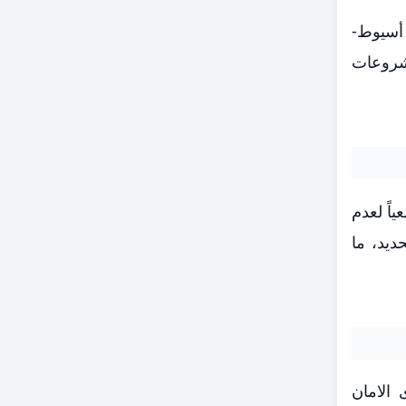
باً، بينما كان خط أسيوط-
يجة للمشروعات
اً لعدم
ديد، ما
الامان