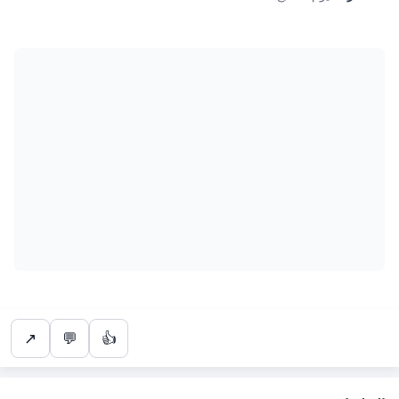
↗
💬
👍