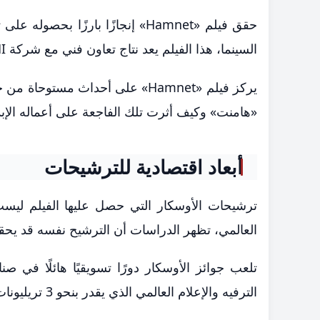
حقق فيلم «Hamnet» إنجازًا بارزً
السينما، هذا الفيلم يعد نتاج تعاون فني مع شركة RedBird IMI التابعة لمجموعة IMI الإماراتية.
يركز فيلم «Hamnet» على أحداث مست
«هامنت» وكيف أثرت تلك الفاجعة على أعماله الإ
أبعاد اقتصادية للترشيحات
ترشيحات الأوسكار التي حصل عليها الفيلم ليست م
العالمي، تظهر الدراسات أن الترشيح نفسه قد يحقق 
الترفيه والإعلام العالمي الذي يقدر بنحو 3 تريليونات دولار.