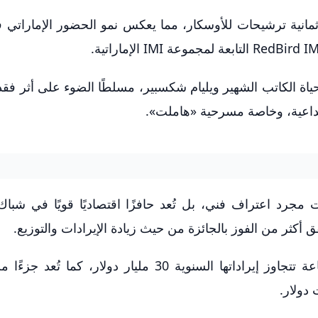
ا بحصوله على ثمانية ترشيحات للأوسكار، مما يعكس نمو الحضور الإماراتي
وحاة من حياة الكاتب الشهير ويليام شكسبير، مسلطًا الضوء على أثر فقدا
بداعية، وخاصة مسرحية «هاملت».
جرد اعتراف فني، بل تُعد حافزًا اقتصاديًا قويًا في شباك 
أكثر من الفوز بالجائزة من حيث زيادة الإيرادات والتوزيع.
تلعب جوائز الأوسكار دورًا تسويقيًا هائلًا في صناعة تتجاوز إيراداتها السنوية 30 مليار دولار