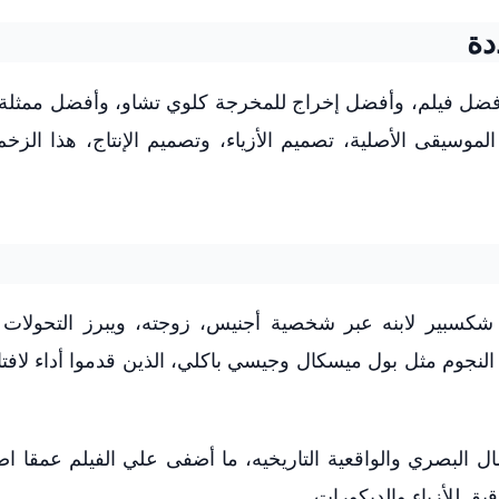
دة
ة منها أفضل فيلم، وأفضل إخراج للمخرجة كلوي تشاو، وأفضل ممثل
 الموسيقى الأصلية، تصميم الأزياء، وتصميم الإنتاج، هذا الز
 شكسبير لابنه عبر شخصية أجنيس، زوجته، ويبرز التحولات 
النجوم مثل بول ميسكال وجيسي باكلي، الذين قدموا أداء لافتا
ل البصري والواقعية التاريخيه، ما أضفى علي الفيلم عمقا اض
قيق للأزياء والديكورات.