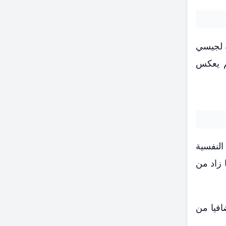
ة لجيسي
خم يعكس
النفسية
 زاد من
افيا من