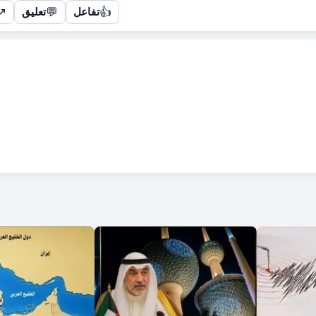
↗
💬
👍
تفاعل
تعليق