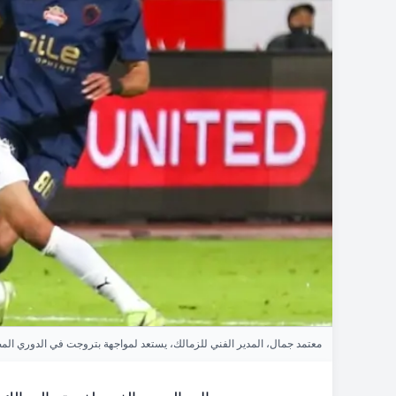
معتمد جمال، المدير الفني للزمالك، يستعد لمواجهة بتروجت في الدوري الم