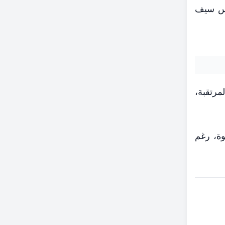
جلس سيف
مرتقبة،
وة، رغم