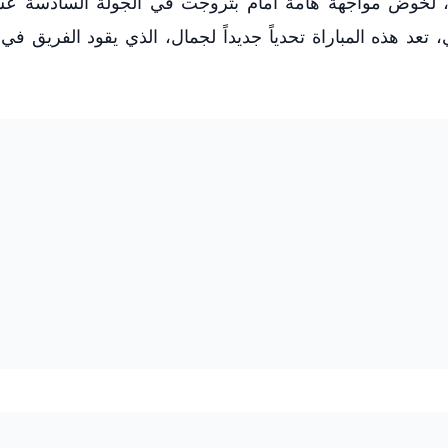
لك، لخوض مواجهة هامة أمام بتروجت في الجولة السادسة ع
تعد هذه المباراة تحدياً جديداً لجمال، الذي يقود الفريق ف