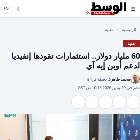
☾
☰
EN
الرئيسية
تقنية
/
تقنية
60 مليار دولار.. استثمارات تقودها إنفيديا
لدعم أوبن إيه آي
محمد طاهر
2 دقيقة قراءة
نشر في:
29 يناير, 2026 10:15 ص GST