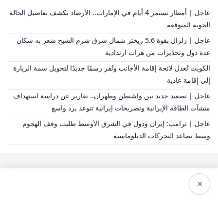
عاجل | أمطار تستمر 4 أيام في الإمارات.. الأرصاد تكشف تفاصيل الحالة
الجوية المتوقعة
عاجل | زلزال بقوة 5.6 ريختر شمال شرق شرم الشيخ شعر به سكان
عدة دول وتحذيرات من هزات ارتدادية
الكويت تُعدل لائحة إقامة الأجانب وتُقر رسمًا جديدًا لتحويل سمة الزيارة
إلى إقامة عادية
عاجل | تصعيد جديد بين واشنطن وطهران.. تقارير عن دراسة استهداف
منشآت الطاقة الإيرانية وتصريحات إيرانية تتوعد برد واسع
عاجل | ترامب: إيران ودول في الشرق الأوسط طلبت وقف الهجوم
وسط تصاعد التحركات الدبلوماسية
×
سياسة النشر
من نحن
سياسة الخصوصية