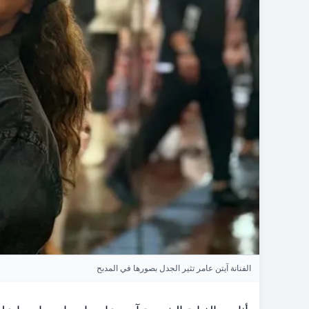
الفنانة آيتن عامر تثير الجدل بصورها في المدبح