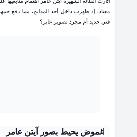
أثارت الفنانة الشهيرة آيتن عامر اهتمام متابعيه
معتاد، إذ ظهرت داخل أحد المدابح، مما دفع ج
فني جديد أم مجرد تصوير عابر؟
غموض يحيط بصور آيتن عامر