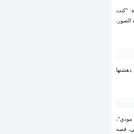
: "كنت
 الصور،
 دهشتها
 "كلهم بيحبوا مودي"،
بي، قصه