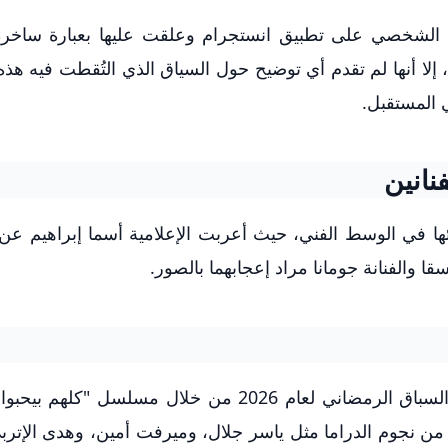
ها الشخصي على تطبيق انستجرام وعلقت عليها بعبارة ساخرة
لا أنها لم تقدم أي توضيح حول السياق الذي التُقطت فيه هذه
 المستقبل.
نانين
لائها في الوسط الفني، حيث أعربت الإعلامية أسما إبراهيم عن
ا والفنانة جومانا مراد إعجابهما بالصور.
على صعيد آخر، تستعد آيتن عامر للمشاركة في السباق الرمضاني لعام 2026 من خلال مسلسل
 من نجوم الدراما مثل ياسر جلال، وميرفت أمين، وهدى الإتر