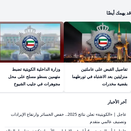
قد يهمك أيضًا
تفاصيل القبض على عاملتين
وزارة الداخلية الكويتية تضبط
منزليتين بعد الاشتباه في تورطهما
متهمين بسطو مسلح على محل
بقضية مخدرات
مجوهرات في جليب الشيوخ
آخر الأخبار
عاجل | «الكويتية» تعلن نتائج 2025.. خفض الخسائر وارتفاع الإيرادات
وتصنيف عالمي متقدم
عاجل | أمطار تستمر 4 أيام في الإمارات.. الأرصاد تكشف تفاصيل الحالة