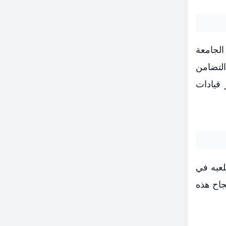
لجامعة
التضامن
 قيادات
لعبه في
جاح هذه