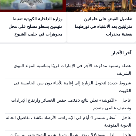
تفاصيل القبض على عاملتين
وزارة الداخلية الكويتية تضبط
منزليتين بعد الاشتباه في تورطهما
متهمين بسطو مسلح على محل
بقضية مخدرات
مجوهرات في جليب الشيوخ
آخر الأخبار
عطلة رسمية مدفوعة الأجر في الإمارات قريبًا بمناسبة المولد النبوي
الشريف
شروط جديدة لتحويل الزيارة إلى إقامة للأبناء دون سن الخامسة في
الكويت
عاجل | «الكويتية» تعلن نتائج 2025.. خفض الخسائر وارتفاع الإيرادات
وتصنيف عالمي متقدم
عاجل | أمطار تستمر 4 أيام في الإمارات.. الأرصاد تكشف تفاصيل الحالة
الجوية المتوقعة
عاجل | زلزال بقوة 5.6 ريختر شمال شرق شرم الشيخ شعر به سكان