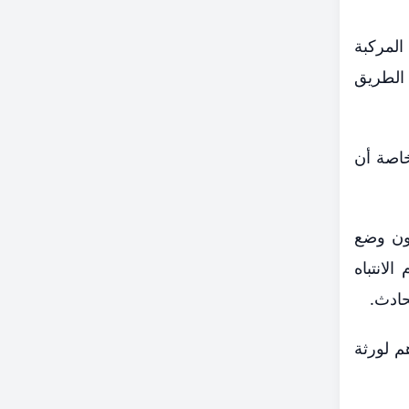
لمركبة
 الطريق
خاصة أن
دون وضع
لانتباه
حادث.
مة السائق بدفع الدية الشرعية وقدرها 80 ألف درهم لورثة