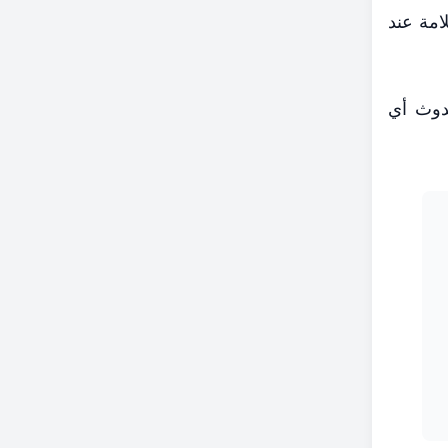
امة عند
حدوث أي