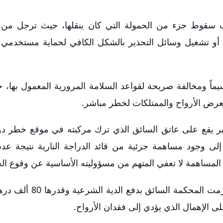
ب سقوط جزء من الحمولة التي كان ينقلها، حيث ترجل من ا
قع أو تشغيل وسائل التحذير بالشكل الكافي لحماية مستخدمي
يماً ومخالفة صريحة لقواعد السلامة المرورية المعمول بها، 
رض الأرواح والممتلكات لخطر مباشر.
لأكبر يقع على عاتق السائق الذي ترك مركبته في موقع خطر 
إلى وجود مساهمة جزئية من قائد الدراجة النارية نتيجة عدم ا
ه المساهمة لا تعفي المتهم من مسؤوليته الأساسية عن وقوع ال
وبناءً على ما ثبت لديها من أدلة فنية وشهادات، ألزمت المحك
على الإهمال الذي يؤدي إلى فقدان الأرواح.