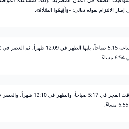
 لمواقيت الصلاة في المدن المصرية، وذلك لمساعدة المواط
الالتزام بقوله تعالى: «وَأَقِيمُوا الصَّلَاةَ».