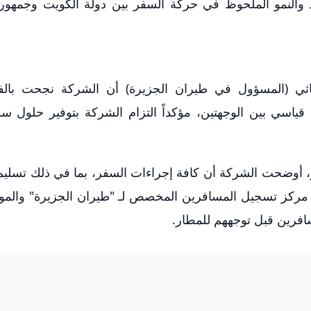
يد والنمو الملحوظ في حركة السفر بين دولة الكويت وجمهور
ي (المسؤول في طيران الجزيرة) أن الشركة نجحت بال
 8500 مسافر في وقت قياسي بين الوجهتين، مؤكداً التزام الشركة بتوفير حلول
، أوضحت الشركة أن كافة إجراءات السفر، بما في ذلك تسليم 
ر مركز تسجيل المسافرين المخصص لـ "طيران الجزيرة" والم
فرين قبل توجههم للمطار.