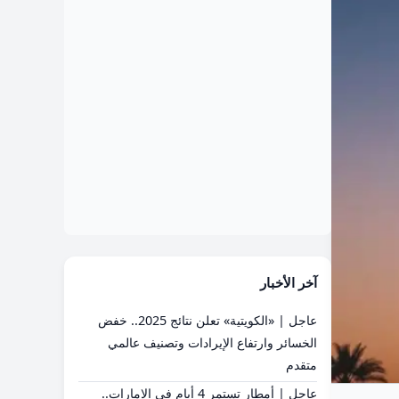
آخر الأخبار
عاجل | «الكويتية» تعلن نتائج 2025.. خفض
الخسائر وارتفاع الإيرادات وتصنيف عالمي
متقدم
عاجل | أمطار تستمر 4 أيام في الإمارات..