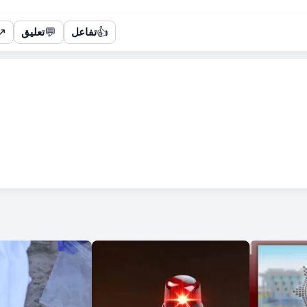
↗
💬
👍
تفاعل
تعليق