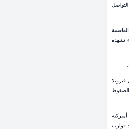
التواصل
العاصمة
» تشهده
فنزويلا
والضغوط
أميركية
د قوارب