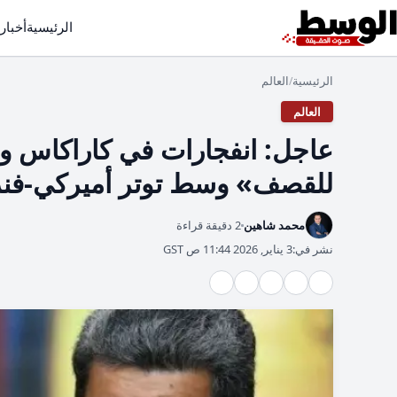
الرئيسية
أخبار
الرئيسية
العالم
/
العالم
عاجل: انفجارات في كاراكاس و
للقصف» وسط توتر أميركي‑فنز
محمد شاهين
2 دقيقة قراءة
نشر في:
3 يناير, 2026 11:44 ص GST