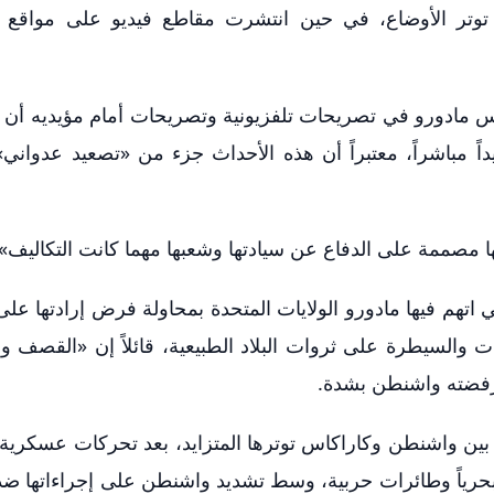
ع توتر الأوضاع، في حين انتشرت مقاطع فيديو على مواقع 
اس مادورو في تصريحات تلفزيونية وتصريحات أمام مؤيديه أن 
اً مباشراً، معتبراً أن هذه الأحداث جزء من «تصعيد عدواني
ا مصممة على الدفاع عن سيادتها وشعبها مهما كانت التكاليف».
تهم فيها مادورو الولايات المتحدة بمحاولة فرض إرادتها على 
ت والسيطرة على ثروات البلاد الطبيعية، قائلاً إن «القصف 
رفضته واشنطن بشدة.
بين واشنطن وكاراكاس توترها المتزايد، بعد تحركات عسكرية 
بحرياً وطائرات حربية، وسط تشديد واشنطن على إجراءاتها ض