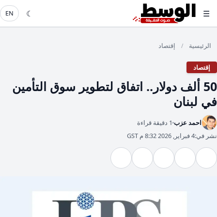
☾
☰
EN
الرئيسية
إقتصاد
/
إقتصاد
50 ألف دولار.. اتفاق لتطوير سوق التأمين
في لبنان
احمد عزب
1 دقيقة قراءة
نشر في:
4 فبراير, 2026 8:32 م GST