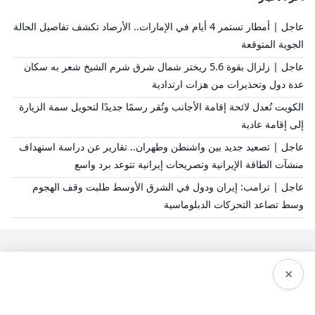
عاجل | أمطار تستمر 4 أيام في الإمارات.. الأرصاد تكشف تفاصيل الحالة
الجوية المتوقعة
عاجل | زلزال بقوة 5.6 ريختر شمال شرق شرم الشيخ شعر به سكان
عدة دول وتحذيرات من هزات ارتدادية
الكويت تُعدل لائحة إقامة الأجانب وتُقر رسمًا جديدًا لتحويل سمة الزيارة
إلى إقامة عادية
عاجل | تصعيد جديد بين واشنطن وطهران.. تقارير عن دراسة استهداف
منشآت الطاقة الإيرانية وتصريحات إيرانية تتوعد برد واسع
عاجل | ترامب: إيران ودول في الشرق الأوسط طلبت وقف الهجوم
وسط تصاعد التحركات الدبلوماسية
×
سياسة النشر
من نحن
سياسة الخصوصية